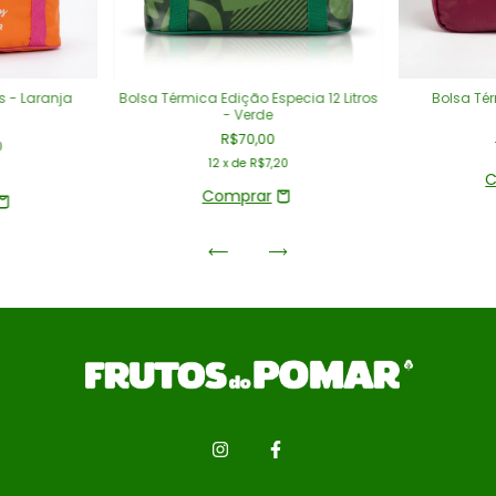
s - Laranja
Bolsa Térmica Edição Especia 12 Litros
Bolsa Tér
- Verde
R$70,00
0
12
x de
R$7,20
C