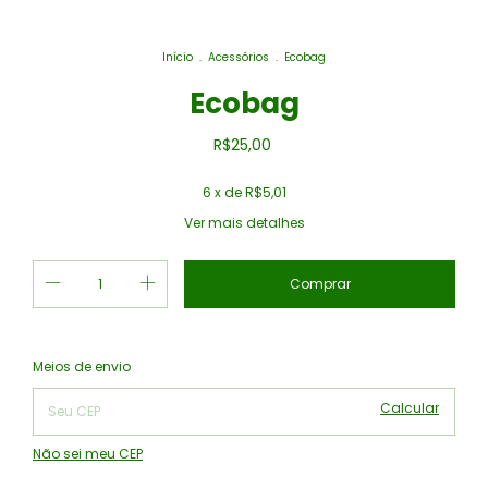
Início
.
Acessórios
.
Ecobag
Ecobag
R$25,00
6
x de
R$5,01
Ver mais detalhes
Alterar CEP
Entregas para o CEP:
Meios de envio
Calcular
Não sei meu CEP